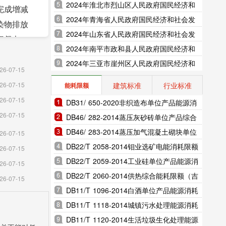
展统计公报（2025年更新）
2024年淮北市烈山区人民政府国民经济和
完成增减
社会发展统计公报（2025年更新）
2024年青海省人民政府国民经济和社会发
染物排放
展统计公报（2025年更新）
2024年山东省人民政府国民经济和社会发
程督办。
展统计公报（2025年更新）
2024年南平市政和县人民政府国民经济和
考核、干
社会发展统计公报（2025年更新）
2024年三亚市崖州区人民政府国民经济和
元。共获
26-07-15
社会发展统计公报（2025年更新）
建筑标准
行业标准
26-07-15
能耗限额
目用地、
26-07-15
DB31/ 650-2020非织造布单位产品能源消
企业续贷
26-07-15
耗限额（上海市地方标准）
DB46/ 282-2014蒸压灰砂砖单位产品综合
“三个专
能耗和电耗限额（海南省地方标准）
DB46/ 283-2014蒸压加气混凝土砌块单位
26-07-15
盐项目建
产品综合能耗和电耗限额（海南省地方标
DB22/T 2058-2014钼业选矿电能消耗限额
26-07-15
保、中极
准）
（吉林省地方标准）
DB22/T 2059-2014工业硅单位产品能源消
26-07-15
子扩能、
耗限额（吉林省地方标准）
DB22/T 2060-2014供热综合能耗限额（吉
26-07-15
目竣工投
林省地方标准）
DB11/T 1096-2014白酒单位产品能源消耗
限额（北京市地方标准）
DB11/T 1118-2014城镇污水处理能源消耗
史少见的
限额（北京市地方标准）
DB11/T 1120-2014生活垃圾生化处理能源
、马铃薯