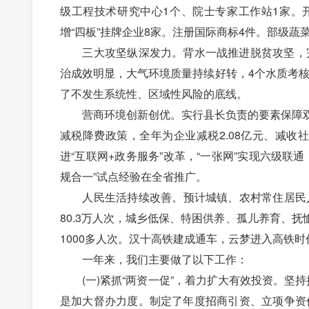
级工程技术研究中心1个、院士专家工作站1家。
增“四板”挂牌企业8家。注册国际商标4件。部级
三大攻坚纵深发力。背水一战推进脱贫攻坚，完成
治成效明显，大气环境质量持续好转，4个水质考核
了不发生系统性、区域性风险的底线。
营商环境创新创优。实行县长负责的要素保障双
减税降费政策，全年为企业减税2.08亿元、减收社
进“互联网+政务服务”改革，“一张网”实现六级联
规合一”试点经验在全省推广。
人民生活持续改善。预计城镇、农村常住居民人均
80.3万人次，城乡低保、特困供养、孤儿养育、抚
1000多人次。汉十高铁建成通车，云梦进入高铁时
一年来，我们主要做了以下工作：
(一)紧抓“两资一促”，着力扩大有效投资。坚持
是加大督办力度。制定了年度招商引资、立项争资