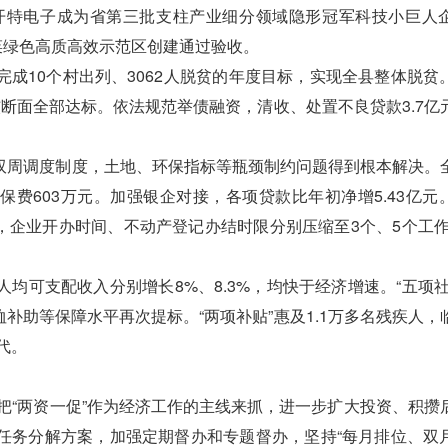
开特电子成为省第三批支柱产业细分领域隐形冠军科技小巨人
蔬菜绿色高质高效示范区创建通过验收。
10个村出列、3062人脱贫的年度目标，实现全县整体脱贫
断面全部达标。依法规范举债融资，清收、处置不良贷款3.7亿
周调度制度，土地、环保指标等瓶颈制约问题得到根本解决。
保费603万元。加强银企对接，各项贷款比年初净增5.43亿元
通，企业开办时间、不动产登记办结时限分别压缩至3个、5个工作
可支配收入分别增长8%、8.3%，均快于经济增速。“五项社
恤补助等保障水平再次提标。“两项补贴”惠及1.1万多名残疾人，
代。
把“两资一促”作为经济工作的主线来抓，进一步扩大投资、积攒
任务分解方案，加强定期督办和专题督办，坚持“每月排位、双