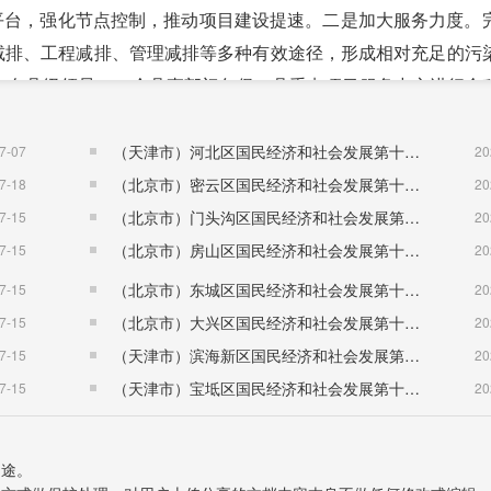
化”平台，强化节点控制，推动项目建设提速。二是加大服务力度。
结构减排、工程减排、管理减排等多种有效途径，形成相对充足的污
一名县级领导、一个县直部门包保，县重点项目服务中心进行全
台了固定资产投资考核办法，将“两资一促”考核结果与单位年度
发工作热情。全年共签约项目63个，合同总投资额219.72亿
（天津市）河北区国民经济和社会发展第十五个五年规划纲要
7-07
20
（北京市）密云区国民经济和社会发展第十五个五年规划纲要
7-18
20
支持工业经济发展“20条”、招商引资优惠办法“18条”，在项
（北京市）门头沟区国民经济和社会发展第十五个五年规划纲要
7-15
20
、科技创新、统计质量等奖励资金673.24万元。充分发挥中小
（北京市）房山区国民经济和社会发展第十五个五年规划纲要
7-15
20
，破解企业融资难题。建立“三个机制”，搭建“三个平台”，组建
（北京市）东城区国民经济和社会发展第十五个五年规划纲要
7-15
20
。一是工业经济壮骨强筋。盐化产业链条加粗，中盐东兴云梦制
（北京市）大兴区国民经济和社会发展第十五个五年规划纲要
7-15
20
产线技改，长舟小包装盐、华欣有机硅扩能、金鸡化工、洁能环
（天津市）滨海新区国民经济和社会发展第十五个五年规划纲要
7-15
20
一科技42条生产线全面达产达效，优尼科智能显示器、开特电
（天津市）宝坻区国民经济和社会发展第十五个五年规划纲要
7-15
20
产。生物医药产业加速培育，美林药业扩能、天宫制药扩能等项
富思特集团主营业务保持稳定。二是现代农业提质增效。战胜了历
用途。
稳中有增。示范推广“一高三新”面积20万亩，建成蔬菜、油菜