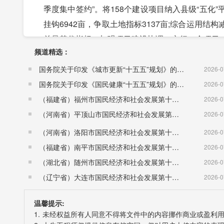
季度集中签约”。将158个建设项目纳入县级“五
挂钩6942亩，争取土地指标3137亩;综合运用
总量替代指标。加强项目建设协调，实行一个项目
频道精选：
三是加大奖惩力度。完善了招商引资考核细则，出
部年度考核、干部选拔任用挂钩，兑现及时奖励，激
国务院关于印发《城市更新“十五五”规划》的通知（国发〔2026〕12号）
2026-0
批竞争性资金6.8亿元。
国务院关于印发《国民健康“十五五”规划》的通知 （国发〔2026〕23号）
2026-0
(二)紧抓产业发展，着力壮大实体经济。认真落实
（福建省）福州市国民经济和社会发展第十五个五年规划纲要
2026-0
节本降费、品牌建设等方面给予支持，兑现税收贡献
（河南省）平顶山市国民经济和社会发展第十五个五年规划纲要
2026-0
周转金、融资担保金、产业投资引导基金的杠杆作用
（河南省）洛阳市国民经济和社会发展第十五个五年规划纲要
2026-0
班”，为企业纾困解难，促进了实体经济健康发展
（福建省）南平市国民经济和社会发展第十五个五年规划纲要
2026-0
成，华祥化学正式生产，广盐蓝天完成多品种盐生
（湖北省）随州市国民经济和社会发展第十五个五年规划纲要
2026-0
氢能源等项目相继建成。新材料产业规模壮大，中
（辽宁省）大连市国民经济和社会发展第十五个五年规划纲要
2026-0
诚辉达电子、鲲腾新能源、合赢光电等项目建成投
温馨提示:
产。皮草出口形势回暖，全年创汇1.75亿美元。
1. 未经权益所有人同意不得将文件中的内容挪作商业或盈利
持续高温干旱，粮食、蔬菜、水产等主要农产品产量