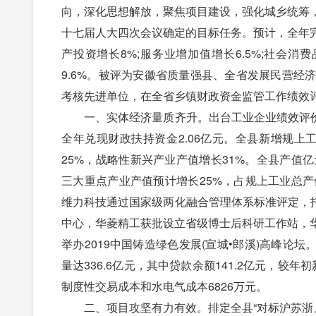
向，深化思想解放，聚焦项目建设，强化城乡统筹
十七届人大四次会议确定的目标任务。预计，全年完成地
产投资增长8%;服务业增加值增长6.5%;社会消
9.6%。被评为安徽省质量强县、全省发展民营
考核先进单位，在全省乡镇财政资金监管工作绩效
一、实体经济量质齐升。出台工业企业绩效评价办
全年兑现财政扶持资金2.06亿元。全县新增规上
25%，战略性新兴产业产值增长31%。全县产值
三大重点产业产值预计增长25%，占规上工业总产
维力科技通过国家级两化融合管理体系标准评定，托
中心，华菱精工获批设立省级博士后科研工作站，
举办2019中国铸造绿色发展(宣城•郎溪)高峰论坛
量达336.6亿元，其中贷款余额141.2亿元，较年
制度性交易成本和水电气成本6826万元。
二、项目攻坚有力有效。排定全县“对标沪苏浙、争当排