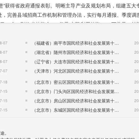
目推进”获得省政府通报表彰。明晰主导产业及规划布局，组建五大
处，完善县域招商工作机制和管理办法，实行每月通报、季度调
84个，到位省外资金186亿元;实际利用外资9667万美元。帏
投产。华茂机械、博盈机电、立强纺织等项目开工建设。温州
推进园区体制机制改革，将十字经济开发区整体并入郎溪经济开
（福建省）南平市国民经济和社会发展第十五个五年规划纲要
8-07
20
园一港”空间格局;并在财政管理、人事薪酬、绩效考核等方面探
（湖北省）随州市国民经济和社会发展第十五个五年规划纲要
8-07
20
2020年全省园区循环化改造试点。江南大学国家技术转移中心
（辽宁省）大连市国民经济和社会发展第十五个五年规划纲要
8-07
20
1万台。以苏皖合作示范区发展规划获国家发改委批复支持为重要
（天津市）河北区国民经济和社会发展第十五个五年规划纲要
7-07
20
项目资金首次突破10亿元。新增建设用地指标3952亩，完成
（北京市）密云区国民经济和社会发展第十五个五年规划纲要
7-18
20
1509亩。
（北京市）门头沟区国民经济和社会发展第十五个五年规划纲要
7-15
20
规新一轮修改。谋划城东新区建设。郎溪(国际)大酒店、全
（北京市）房山区国民经济和社会发展第十五个五年规划纲要
7-15
20
8.97亿元的“水韵郎川”(郎溪县城区水环境整合治理PPP)工
（北京市）东城区国民经济和社会发展第十五个五年规划纲要
7-15
20
滨湖东路及雨污管网配套设施加快建设，水云间、郎川府等开发
人武部新营区等项目启动建设。悦府农贸市场升级和9个老旧小
用途。
带(香格里拉段、北港绿园段)3.6万平方米绿化顺利完工;自来水