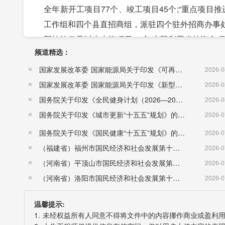
全年新开工项目77个、竣工项目45个;“重点项
工作组和四个县直招商组，派驻四个驻外招商办事
新签约亿元以上内资项目97个;实际利用省外资金项目
频道精选：
腾旋科技、吉厚汽车零部件、一品纺织等项目建成
园、联德精密机械、惠泽新材料等项目签约落户。
国家发展改革委 国家能源局关于印发《可再生能源发展“十五五”规划》的通知 （发改能源〔2026〕1067号）
2026-0
合新发、梅渚工业园区和定埠港码头，构建“一区四
国家发展改革委 国家能源局关于印发《新型电力系统建设“十五五”规划》的通知​ （发改能源〔2026〕942号）
2026-0
申报国家级经济技术开发区顺利通过省级评审;获批
国务院关于印发《全民健身计划（2026—2030年）》的通知 （国发〔2026〕26号）
2026-0
心挂牌成立。十字园区纺织产业运营织机突破1.
国务院关于印发《城市更新“十五五”规划》的通知（国发〔2026〕12号）
2026-0
上海光明集团皖南农场合作积极推进。全年争取各类
国务院关于印发《国民健康“十五五”规划》的通知 （国发〔2026〕23号）
2026-0
3963亩，验收新增耕地2874亩，盘活闲置低效用地
（福建省）福州市国民经济和社会发展第十五个五年规划纲要
2026-0
三、城市品质明显提升。完成县城总规和乡镇总
（河南省）平顶山市国民经济和社会发展第十五个五年规划纲要
2026-0
心、惟和二期、静雅新苑二期等重点项目有序推进;投资
（河南省）洛阳市国民经济和社会发展第十五个五年规划纲要
2026-0
设。老城区改造规划审批实施，郎步路、桑园路、
温馨提示:
推进，老城区改造全面展开。县法院审判法庭、县
1. 未经权益所有人同意不得将文件中的内容挪作商业或盈利
成;城市重点区域夜景亮化工程、郎川大道48米景观