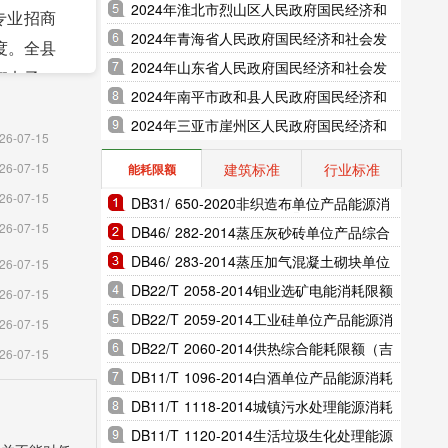
展统计公报（2025年更新）
2024年淮北市烈山区人民政府国民经济和
专业招商
社会发展统计公报（2025年更新）
2024年青海省人民政府国民经济和社会发
度。全县
展统计公报（2025年更新）
2024年山东省人民政府国民经济和社会发
翔电子、
展统计公报（2025年更新）
2024年南平市政和县人民政府国民经济和
置信产业
社会发展统计公报（2025年更新）
2024年三亚市崖州区人民政府国民经济和
发区，整
26-07-15
社会发展统计公报（2025年更新）
索改革;
建筑标准
行业标准
26-07-15
能耗限额
郎溪分中
26-07-15
DB31/ 650-2020非织造布单位产品能源消
机遇，与
26-07-15
耗限额（上海市地方标准）
DB46/ 282-2014蒸压灰砂砖单位产品综合
土地整治
能耗和电耗限额（海南省地方标准）
DB46/ 283-2014蒸压加气混凝土砌块单位
26-07-15
产品综合能耗和电耗限额（海南省地方标
DB22/T 2058-2014钼业选矿电能消耗限额
26-07-15
民健身中
准）
（吉林省地方标准）
DB22/T 2059-2014工业硅单位产品能源消
26-07-15
程动工建
耗限额（吉林省地方标准）
DB22/T 2060-2014供热综合能耗限额（吉
26-07-15
项目顺利
林省地方标准）
DB11/T 1096-2014白酒单位产品能源消耗
限额（北京市地方标准）
DB11/T 1118-2014城镇污水处理能源消耗
区改造完
限额（北京市地方标准）
DB11/T 1120-2014生活垃圾生化处理能源
恒压泵站