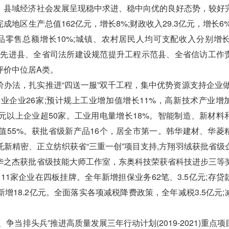
，县域经济社会发展呈现稳中求进、稳中向优的良好态势，较好
区生产总值162亿元，增长8%;财政收入29.3亿元，增长6%
费品零售总额增长10%;城镇、农村居民人均可支配收入分别增长9
经济先进县、全省司法所建设规范提升工程示范县、全省信访工作
评价中位居A类。
法，扎实推进“四送一服”双千工程，集中优势资源支持企业做
工业企业26家;预计规上工业增加值增长11%，高新技术产业增
亿元以上企业超50家。工业用电量增长18%。智能制造、新材料
值55%。获批省级新产品16个，居全市第一。韩华建材、华菱
新精密、正立纺织获省“三重一创”项目支持,方翔羽绒获批省级
华之杰获批省级技能大师工作室，东奥科技荣获省科技进步三等
。11家企业在四板挂牌。全年新增担保业务62笔、3.5亿元;存贷
初新增18.2亿元。全面落实各项减税降费政策，全年减税3.5亿元
头兵”推进高质量发展三年行动计划(2019-2021)重点项目2