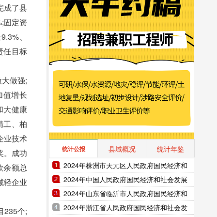
完成了县
;固定资
.3%、
责任目标
大做强;
加值增长
和大健康
精工、柏
企业技术
县域概况
统计年鉴
统计公报
奖。成功
2024年株洲市天元区人民政府国民经济和
款余额总
社会发展统计公报（2025年更新）
2024年中国人民政府国民经济和社会发展
;减轻企业
统计公报（2025年更新）
2024年山东省临沂市人民政府国民经济和
社会发展统计公报（2025年更新）
2024年浙江省人民政府国民经济和社会发
35个;