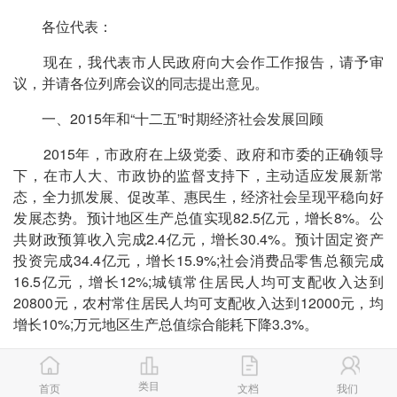
各位代表：
现在，我代表市人民政府向大会作工作报告，请予审
议，并请各位列席会议的同志提出意见。
一、2015年和“十二五”时期经济社会发展回顾
2015年，市政府在上级党委、政府和市委的正确领导
下，在市人大、市政协的监督支持下，主动适应发展新常
态，全力抓发展、促改革、惠民生，经济社会呈现平稳向好
发展态势。预计地区生产总值实现82.5亿元，增长8%。公
共财政预算收入完成2.4亿元，增长30.4%。预计固定资产
投资完成34.4亿元，增长15.9%;社会消费品零售总额完成
16.5亿元，增长12%;城镇常住居民人均可支配收入达到
20800元，农村常住居民人均可支配收入达到12000元，均
增长10%;万元地区生产总值综合能耗下降3.3%。
(一)抓项目、育产业，经济发展活力有效增强。招商引
资和项目建设取得显著成效。全年引进超千万元项目32
类目
首页
文档
我们