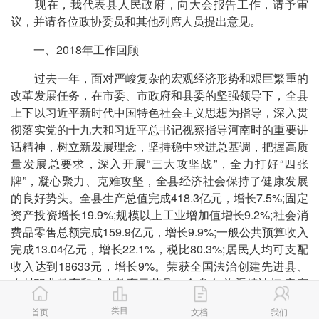
现在，我代表县人民政府，向大会报告工作，请予审
议，并请各位政协委员和其他列席人员提出意见。
一、2018年工作回顾
过去一年，面对严峻复杂的宏观经济形势和艰巨繁重的
改革发展任务，在市委、市政府和县委的坚强领导下，全县
上下以习近平新时代中国特色社会主义思想为指导，深入贯
彻落实党的十九大和习近平总书记视察指导河南时的重要讲
话精神，树立新发展理念，坚持稳中求进总基调，把握高质
量发展总要求，深入开展“三大攻坚战”，全力打好“四张
牌”，凝心聚力、克难攻坚，全县经济社会保持了健康发展
的良好势头。全县生产总值完成418.3亿元，增长7.5%;固定
资产投资增长19.9%;规模以上工业增加值增长9.2%;社会消
费品零售总额完成159.9亿元，增长9.9%;一般公共预算收入
完成13.04亿元，增长22.1%，税比80.3%;居民人均可支配
收入达到18633元，增长9%。荣获全国法治创建先进县、
农村职业教育和成人教育示范县，全省“红旗渠精神杯”竞赛
活动先进县，全市高质量发展综合考评一等奖、开放招商工
类目
首页
文档
我们
作第一名、棚户区改造第一名、“三大攻坚战”先进单位等诸