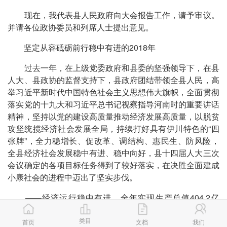
现在，我代表县人民政府向大会报告工作，请予审议。
并请各位政协委员和列席人士提出意见。
坚定从容砥砺前行稳中有进的2018年
过去一年，在上级党委政府和县委的坚强领导下，在县
人大、县政协的监督支持下，县政府团结带领全县人民，高
举习近平新时代中国特色社会主义思想伟大旗帜，全面贯彻
落实党的十九大和习近平总书记视察指导河南时的重要讲话
精神，坚持以党的建设高质量推动经济发展高质量，以脱贫
攻坚统揽经济社会发展全局，持续打好具有伊川特色的“四
张牌”，全力稳增长、促改革、调结构、惠民生、防风险，
全县经济社会发展稳中有进、稳中向好，县十四届人大三次
会议确定的各项目标任务得到了较好落实，在决胜全面建成
小康社会的进程中迈出了坚实步伐。
——经济运行稳中有进。全年实现生产总值404.2亿
元，同比增长8.1%;一般公共预算收入22.4亿元，增长11%;
类目
固定资产投资增长10.2%;粮食总产达到4.2亿公斤。在
首页
文档
我们