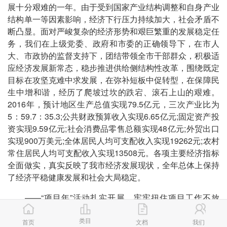
展十分艰难的一年。由于受到国家产业结构调整和自身产业
结构单一等因素影响，经济下行压力持续加大，社会矛盾不
断凸显。面对严峻复杂的经济形势和艰巨繁重的发展稳定任
务，我们在上级党委、政府和市委的正确领导下，在市人
大、市政协的监督支持下，团结带领全市干部群众，积极适
应经济发展新常态，稳步推进供给侧结构性改革，围绕既定
目标在攻坚克难中求发展，在弥补短板中促转型，在保障民
生中增和谐，经历了爬坡过坎的跌宕、滚石上山的艰难。
2016年，预计地区生产总值实现79.5亿元，三次产业比为
5：59.7：35.3;公共财政预算收入实现6.65亿元;固定资产投
资实现9.59亿元;社会消费品零售总额实现48亿元;外贸出口
实现900万美元;全体居民人均可支配收入实现19262元;农村
常住居民人均可支配收入实现13508元。各项主要经济指标
全面做实，真实反映了我市经济发展现状，全年总体上保持
了经济平稳健康发展和社会大局稳定。
——“项目年”活动扎实开展。牢牢扭住项目工作不放
松，走访企业2000余户，积极与中航工业、正大集团、修
类目
正药业集团等500强企业洽谈对接。投资3.2亿元的固体电热
首页
文档
我们