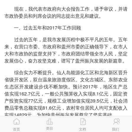
现在，我代表市政府向大会报告工作，请予审议，并请
市政协委员和列席会议的同志提出意见和建议。
一、过去五年和2017年工作回顾
过去的五年，是我市发展历程中极不平凡的五年。五年
来，在营口市委、市政府和盖州市委的正确领导下，在市人
大和市政协的监督支持下，市政府团结带领全市人民，坚定
发展信心，奋力攻坚克难，谱写了盖州振兴发展的新篇章。
综合实力不断提升。仙人岛能源化工区和北海新区晋升
省级开发区，双台温泉旅游度假区、文化古城区、东部农业
生态区开发建设步伐不断加快。预计2017年，地区生产总
值实现162.7亿元，一般公共预算收入实现8.1亿元，固定资
产投资实现77亿元，规模工业增加值实现39.5亿元，社会消
费品零售总额实现81.6亿元，农村常住居民人均可支配收入
实现14829元，为加快盖州振兴发展奠定了坚实基础。
三次产业协调发展。农业竞争力逐步提高。获得国家农
类目
首页
文档
我们