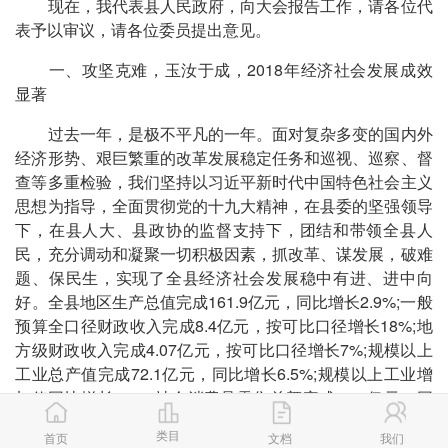
现在，我代表县人民政府，向大会报告工作，请各位代
表予以审议，请各位委员提出意见。
一、攻坚克难，玉汝于成，2018年经济社会发展成效
显著
过去一年，是极不平凡的一年。面对复杂多变的国内外
经济形势、艰巨繁重的改革发展稳定任务和巡视、巡察、督
查等多重检验，我们坚持以习近平新时代中国特色社会主义
思想为指导，全面贯彻党的十九大精神，在县委的坚强领导
下，在县人大、县政协的监督支持下，团结和带领全县人
民，充分调动和凝聚一切积极因素，抓改革、谋发展，破难
题、保民生，实现了全县经济社会发展稳中有进、进中向
好。全县地区生产总值完成161.9亿元，同比增长2.9%;一般
预算全口径财政收入完成8.4亿元，按可比口径增长18%;地
方级财政收入完成4.07亿元，按可比口径增长7%;规模以上
工业总产值完成72.1亿元，同比增长6.5%;规模以上工业增
加值同比增长5.5%;社会消费品零售总额完成64.3亿元，同
比增长5.2%;城镇、农村常住居民人均可支配收入分别达到
类目
首页
文档
我们
23745元和14418元，与经济增长同步。