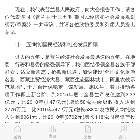
现在，我代表普兰县人民政府，向大会报告工作，请各
位代表连同《普兰县“十三五”时期国民经济和社会发展规划
纲要(草案)》一并审议，并请各位政协委员和列席人员提出
意见。
“十二五”时期国民经济和社会发展回顾
过去的五年，是普兰经济社会发展最迅速的五年。在地
委、行署和县委的坚强领导下，我们团结带领全县各族干部
群众，适应新常态，抢抓新机遇，加快建设“全国文化旅游
名县、西藏边贸经济大县、藏西生态园林城市、阿里农牧示
范基地”，千方百计保稳定、谋发展、惠民生，着力推动各
项工作再上新台阶。到2015年底，全县生产总值达到2.32
亿元，比2010年(1.47亿元)增长58%;县级财政收入达到
2776万元，比2010年(472万元)增长588%;农牧民人均纯收
入达到8061元，比2010年(3702元)增长118%;固定资产投
资达到3.04亿元，比2010年(4828万元)增长530%，呈现出
民族团结、边防巩固、社会稳定、经济发展、人民安居乐业
类目
首页
文档
我们
的良好局面。