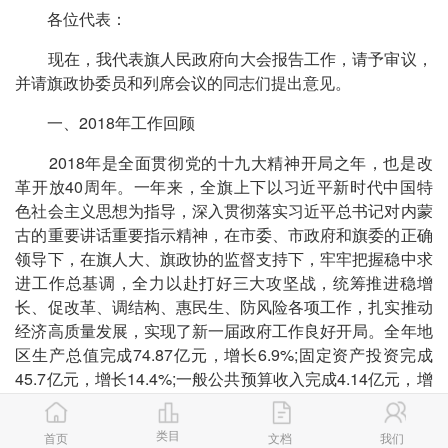
各位代表：
现在，我代表旗人民政府向大会报告工作，请予审议，
并请旗政协委员和列席会议的同志们提出意见。
一、2018年工作回顾
2018年是全面贯彻党的十九大精神开局之年，也是改
革开放40周年。一年来，全旗上下以习近平新时代中国特
色社会主义思想为指导，深入贯彻落实习近平总书记对内蒙
古的重要讲话重要指示精神，在市委、市政府和旗委的正确
领导下，在旗人大、旗政协的监督支持下，牢牢把握稳中求
进工作总基调，全力以赴打好三大攻坚战，统筹推进稳增
长、促改革、调结构、惠民生、防风险各项工作，扎实推动
经济高质量发展，实现了新一届政府工作良好开局。全年地
区生产总值完成74.87亿元，增长6.9%;固定资产投资完成
45.7亿元，增长14.4%;一般公共预算收入完成4.14亿元，增
长37.5%;规模以上工业增加值增速14.1%;社会消费品零售
总额完成19.03亿元，增长7.4%;城乡居民人均可支配收入分
类目
首页
文档
我们