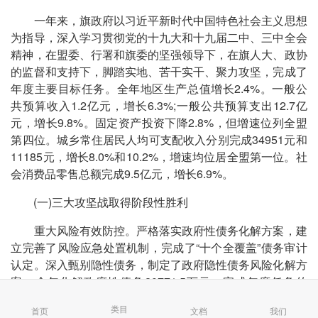
一年来，旗政府以习近平新时代中国特色社会主义思想
为指导，深入学习贯彻党的十九大和十九届二中、三中全会
精神，在盟委、行署和旗委的坚强领导下，在旗人大、政协
的监督和支持下，脚踏实地、苦干实干、聚力攻坚，完成了
年度主要目标任务。全年地区生产总值增长2.4%。一般公
共预算收入1.2亿元，增长6.3%;一般公共预算支出12.7亿
元，增长9.8%。固定资产投资下降2.8%，但增速位列全盟
第四位。城乡常住居民人均可支配收入分别完成34951元和
11185元，增长8.0%和10.2%，增速均位居全盟第一位。社
会消费品零售总额完成9.5亿元，增长6.9%。
(一)三大攻坚战取得阶段性胜利
重大风险有效防控。严格落实政府性债务化解方案，建
立完善了风险应急处置机制，完成了“十个全覆盖”债务审计
认定。深入甄别隐性债务，制定了政府隐性债务风险化解方
案。全年化解政府性债务20771.5万元，完成年度任务的
286.3%，其中“十个全覆盖”工程款13803.2万元全部化解。
类目
首页
文档
我们
获得自治区和盟级化债奖励资金4056万元。严格规范政府