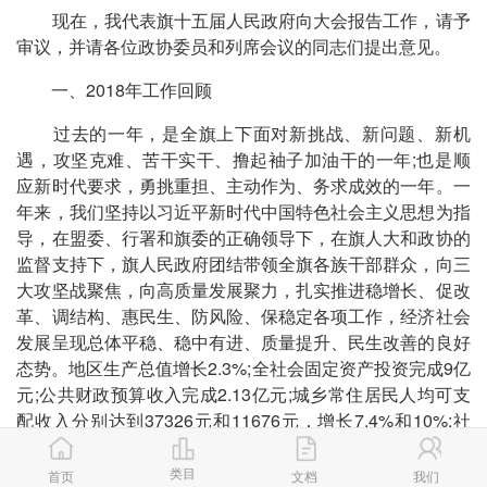
现在，我代表旗十五届人民政府向大会报告工作，请予
审议，并请各位政协委员和列席会议的同志们提出意见。
一、2018年工作回顾
过去的一年，是全旗上下面对新挑战、新问题、新机
遇，攻坚克难、苦干实干、撸起袖子加油干的一年;也是顺
应新时代要求，勇挑重担、主动作为、务求成效的一年。一
年来，我们坚持以习近平新时代中国特色社会主义思想为指
导，在盟委、行署和旗委的正确领导下，在旗人大和政协的
监督支持下，旗人民政府团结带领全旗各族干部群众，向三
大攻坚战聚焦，向高质量发展聚力，扎实推进稳增长、促改
革、调结构、惠民生、防风险、保稳定各项工作，经济社会
发展呈现总体平稳、稳中有进、质量提升、民生改善的良好
态势。地区生产总值增长2.3%;全社会固定资产投资完成9亿
元;公共财政预算收入完成2.13亿元;城乡常住居民人均可支
配收入分别达到37326元和11676元，增长7.4%和10%;社
会消费品零售总额完成19.7亿元，增长7.3%。虽然个别经
济指标受大环境影响增速回落，但经济发展稳的基本面没有
类目
首页
文档
我们