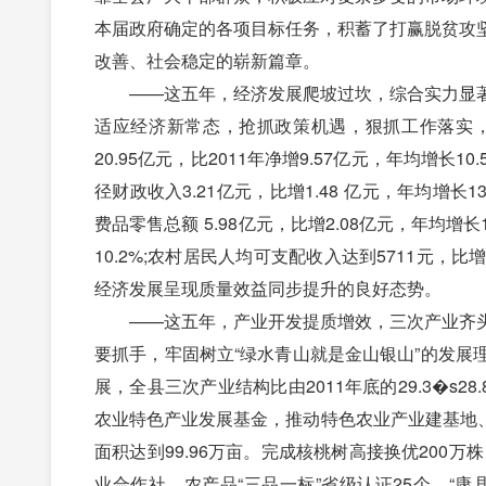
本届政府确定的各项目标任务，积蓄了打赢脱贫攻
改善、社会稳定的崭新篇章。
——这五年，经济发展爬坡过坎，综合实力显著
适应经济新常态，抢抓政策机遇，狠抓工作落实
20.95亿元，比2011年净增9.57亿元，年均增长10
径财政收入3.21亿元，比增1.48 亿元，年均增长13
费品零售总额 5.98亿元，比增2.08亿元，年均增长
10.2%;农村居民人均可支配收入达到5711元，
经济发展呈现质量效益同步提升的良好态势。
——这五年，产业开发提质增效，三次产业齐头
要抓手，牢固树立“绿水青山就是金山银山”的发
展，全县三次产业结构比由2011年底的29.3�s28.8
农业特色产业发展基金，推动特色农业产业建基地、
面积达到99.96万亩。完成核桃树高接换优200
业合作社，农产品“三品一标”省级认证25个，“