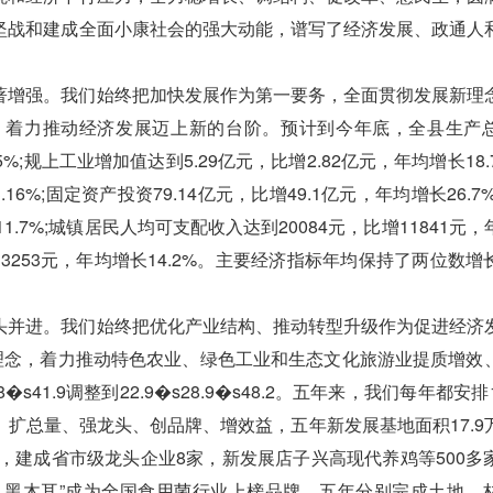
坚战和建成全面小康社会的强大动能，谱写了经济发展、政通人
增强。我们始终把加快发展作为第一要务，全面贯彻发展新理
，着力推动经济发展迈上新的台阶。预计到今年底，全县生产
.5%;规上工业增加值达到5.29亿元，比增2.82亿元，年均增长18.
.16%;固定资产投资79.14亿元，比增49.1亿元，年均增长26.7
11.7%;城镇居民人均可支配收入达到20084元，比增11841元
比增3253元，年均增长14.2%。主要经济指标年均保持了两位数
并进。我们始终把优化产业结构、推动转型升级作为促进经济
展理念，着力推动特色农业、绿色工业和生态文化旅游业提质增效
�s41.9调整到22.9�s28.9�s48.2。五年来，我们每年都安排
扩总量、强龙头、创品牌、增效益，五年新发展基地面积17.9
万株，建成省市级龙头企业8家，新发展店子兴高现代养鸡等500多
康县黑木耳”成为全国食用菌行业上榜品牌。五年分别完成土地、