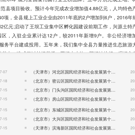
济示范县项目验收。预计今年完成农业增加值4.88亿元，人均特色
0项，全县规上工业企业由2011年底的2户增加到6户，2016年
和2亿元;启动了王坝工业集中区孵化园建设前期工作，兴源土特
区，入驻企业累计达12户，较2011年新增9户。非公经济增
综合信息服务平台建成投用。五年来，我们集中全县力量推进生态旅游
游节点，建成了以长坝花桥、王坝大水沟、阳坝油坊坝、碾坝玄
;完成“十村百户千床”工程150户;阳坝国家4A级景区开发领域不
服务平台建成投用。五年累计接待游客425.3万人次，创旅游
（天津市）河北区国民经济和社会发展第十五个五年规划纲要
7-07
20
倍。五年新建各类农贸市场8处，实现了便民农家店、农资店在乡镇和行
（北京市）密云区国民经济和社会发展第十五个五年规划纲要
7-18
20
3家，发展物流快递15家，实现销售额1.36亿元，带动就业29
（北京市）门头沟区国民经济和社会发展第十五个五年规划纲要
7-15
20
年净增5.4亿元，年均增长10.5%。
（北京市）房山区国民经济和社会发展第十五个五年规划纲要
7-15
20
改善。我们始终把项目建设作为夯实发展基础、拉动经济增长
（北京市）东城区国民经济和社会发展第十五个五年规划纲要
7-15
20
247亿元，预计今年完成80亿元以上。五年累计完成签约合同项
（北京市）大兴区国民经济和社会发展第十五个五年规划纲要
7-15
20
利实施，成武高速、黑马关隧道建成通车，结束了县境内没有高速
（天津市）滨海新区国民经济和社会发展第十五个五年规划纲要
7-15
20
、大堡至云台、阳太公路等断头路、卡脖子路的梦想。五年来全