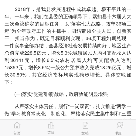
2018年，是我县发展进程中成就卓越、极不平凡的一
年。一年来，我们在县委的正确领导下，紧扣县十六届人大
三次会议确定的目标任务，以“落实七大战略、攻坚36项工
程”为全年政府工作的主抓手，团结带领全县人民，创新实
干、担当作为，既定目标顺利实现，36项工程如期兑现，
十件实事全部办结，全县经济社会发展持续向好，地区生产
总值完成228.5亿元，增长5.3%;城镇居民人均可支配收入达
到36141元，增长6.5%;农村居民人均可支配收入达到
15852元，增长8.5%;一般公共预算收入完成18.25亿元，增
长30.89%，其它经济指标均实现稳步增长。具体交账如
下：
(一)落实“党建引领”战略，政府效能明显增强
从严落实主体责任，履行“一岗双责”，扎实推进“两学一
做”学习教育常态化、制度化。严格落实民主集中制和“三重
一大”制度。坚持依法行政，认真履行政府职能，自觉接受
县人大法律监督、县政协民主监督，认真办理答复人大代表
类目
首页
文档
我们
建议156件、政协委员提案144件，满意率达100%。加快打