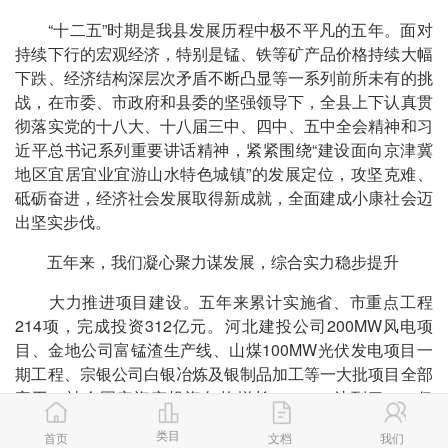
“十二五”时期是我县发展历程中极不平凡的五年。面对
持续下行的宏观经济，特别是锰、铁等矿产品价格持续大幅
下跌、经济结构深层次矛盾不断凸显等一系列前所未有的挑
战，在市委、市政府和县委的坚强领导下，全县上下认真贯
彻落实党的十八大、十八届三中、四中、五中全会精神和习
近平总书记系列重要讲话精神，紧紧围绕“建设面向京津冀
地区宜居宜业宜游山水特色城镇”的发展定位，攻坚克难、
砥砺奋进，经济社会发展取得新成就，全面建成小康社会迈
出坚实步伐。
五年来，我们凝心聚力谋发展，综合实力稳步提升
大力推进项目建设。五年来累计实施省、市重点工程
214项，完成投资312亿元。河北建投公司200MW风电项
目、金地公司富锰渣生产线、山煤100MW光伏发电项目一
期工程、宗银公司白银冶炼及银制品加工等一大批项目全部
完工。社会固定资产投资年均增长52.1%，达到了97.6亿
元，比2010年增长7倍多。
类目
首页
文档
我们