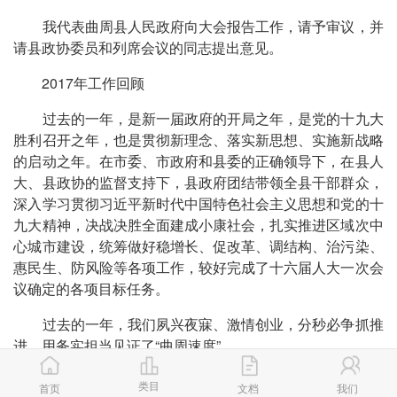
我代表曲周县人民政府向大会报告工作，请予审议，并
请县政协委员和列席会议的同志提出意见。
2017年工作回顾
过去的一年，是新一届政府的开局之年，是党的十九大
胜利召开之年，也是贯彻新理念、落实新思想、实施新战略
的启动之年。在市委、市政府和县委的正确领导下，在县人
大、县政协的监督支持下，县政府团结带领全县干部群众，
深入学习贯彻习近平新时代中国特色社会主义思想和党的十
九大精神，决战决胜全面建成小康社会，扎实推进区域次中
心城市建设，统筹做好稳增长、促改革、调结构、治污染、
惠民生、防风险等各项工作，较好完成了十六届人大一次会
议确定的各项目标任务。
过去的一年，我们夙兴夜寐、激情创业，分秒必争抓推
进，用务实担当见证了“曲周速度”
推动更高质量发展，就是要按照十九大报告明确的发展
类目
首页
文档
我们