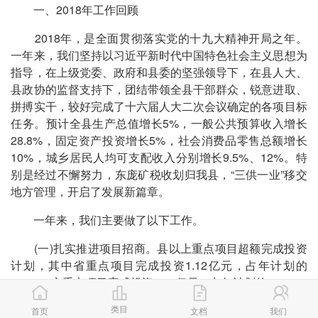
一、2018年工作回顾
2018年，是全面贯彻落实党的十九大精神开局之年。
一年来，我们坚持以习近平新时代中国特色社会主义思想为
指导，在上级党委、政府和县委的坚强领导下，在县人大、
县政协的监督支持下，团结带领全县干部群众，锐意进取、
拼搏实干，较好完成了十六届人大二次会议确定的各项目标
任务。预计全县生产总值增长5%，一般公共预算收入增长
28.8%，固定资产投资增长5%，社会消费品零售总额增长
10%，城乡居民人均可支配收入分别增长9.5%、12%。特
别是经过不懈努力，东庞矿税收划归我县，“三供一业”移交
地方管理，开启了发展新篇章。
一年来，我们主要做了以下工作。
(一)扎实推进项目招商。县以上重点项目超额完成投资
计划，其中省重点项目完成投资1.12亿元，占年计划的
112%，市重点项目完成投资18.5亿元，占年计划的110%。
昕大洋生物微生物添加剂及生产研发综合基地项目，列入省
类目
首页
文档
我们
重点项目计划。组织开展中医药产业项目招商发布会、“知