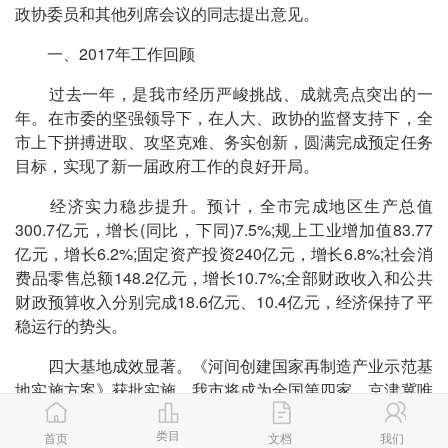
政协委员和其他列席会议的同志提出意见。
一、2017年工作回顾
过去一年，是我市经历严峻挑战、成就亮点突出的一
年。在市委的坚强领导下，在人大、政协的监督支持下，全
市上下拼搏进取、攻坚克难、务实创新，圆满完成预定任务
目标，实现了新一届政府工作的良好开局。
经济实力稳步提升。预计，全市完成地区生产总值
300.7亿元，增长(同比，下同)7.5%;规上工业增加值83.77
亿元，增长6.2%;固定资产投资240亿元，增长6.8%;社会消
费品零售总额148.2亿元，增长10.7%;全部财政收入和公共
财政预算收入分别完成18.6亿元、10.4亿元，经济保持了平
稳运行的势头。
四大基地成效显著。《河间创建国家再制造产业示范基
地实施方案》获批实施，我市将成为全国第四家、京津冀唯
一一家国家再制造产业示范基地。成功举办再制造行业年
类目
会。再制造展示体验中心、旧件综合服务中心建成运
首页
文档
我们