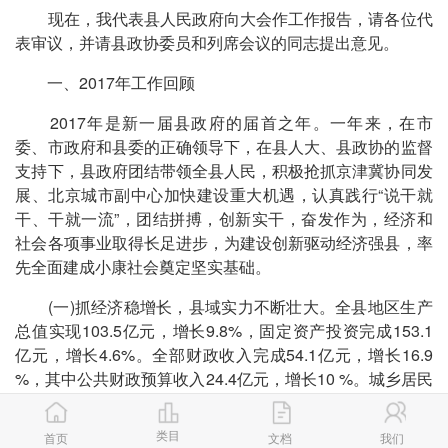
现在，我代表县人民政府向大会作工作报告，请各位代
表审议，并请县政协委员和列席会议的同志提出意见。
一、2017年工作回顾
2017年是新一届县政府的届首之年。一年来，在市
委、市政府和县委的正确领导下，在县人大、县政协的监督
支持下，县政府团结带领全县人民，积极抢抓京津冀协同发
展、北京城市副中心加快建设重大机遇，认真践行“说干就
干、干就一流”，团结拼搏，创新实干，奋发作为，经济和
社会各项事业取得长足进步，为建设创新驱动经济强县，率
先全面建成小康社会奠定坚实基础。
(一)抓经济稳增长，县域实力不断壮大。全县地区生产
总值实现103.5亿元，增长9.8%，固定资产投资完成153.1
亿元，增长4.6%。全部财政收入完成54.1亿元，增长16.9
%，其中公共财政预算收入24.4亿元，增长10 %。城乡居民
人均可支配收入分别达到38263元和15417元，增长8.5%和
8.3%。全年实施投资亿元以上项目52个，总投资347亿元，
类目
首页
文档
我们