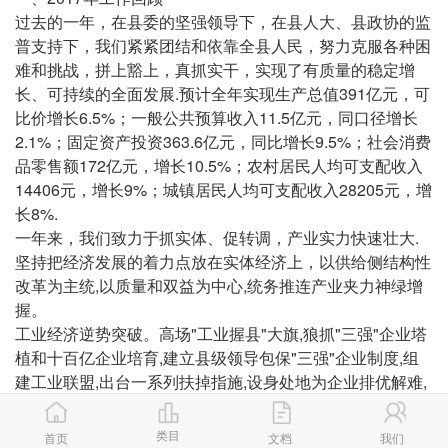
过去的一年，在县委的坚强领导下，在县人大、县政协的监
普支持下，我们紧紧团结和依靠全县人民，努力克服各种困
难和挑战，拼上豁上，真抓实干，实现了有质量的稳定增
长、可持续的全面发展.预计全年实现生产总值391亿元，可
比价增长6.5%；一般公共预算收入11.5亿元，同口径增长
2.1%；固定资产投资363.6亿元，同比增长9.5%；社会消费
品零售额172亿元，增长10.5%；农村居民人均可支配收入
14406元，增长9%；城镇居民人均可支配收入28205元，增
长8%.
一年来，我们致力于抓实体、促转调，产业实力快速壮大.
坚持把经济发展的着力点放在实体经济上，以供给侧结构性
改革为主统,以质量和双益为中心,统务推连产业夹力神绿增
握。
工业经济逆势突破。高场"工业握县"大旗,狼抓"三强"企业塔
植和十百亿企业培育,建立县级领导包保"三强"企业制度,组
建工业联盟,出台一系列扶掉指施,设身处地为企业排优解难,
坚定了企业家克难化险,造势发展的信心和浇心,消屋粉煤气
化二期工程顺利投产,元水贺蓄猪项目快速推进,在香港成功
类目
首页
文档
我们