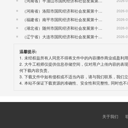
（河南省）平顶山市国民经济和社会发展第十五个五年规划纲要
2026-0
处化解中心，“三服务”活动常态化推进，枫桥学院
（河南省）洛阳市国民经济和社会发展第十五个五年规划纲要
2026-0
治诸暨建设全面深入推进，获得“一星平安金鼎”，省
（福建省）南平市国民经济和社会发展第十五个五年规划纲要
2026-0
改革驱动增添新活力。强化机构编制管理刚性约
（湖北省）随州市国民经济和社会发展第十五个五年规划纲要
2026-0
程“最多跑一次”纵深推进，网上自助办、掌上移动
（辽宁省）大连市国民经济和社会发展第十五个五年规划纲要
2026-0
实现全覆盖。创新实施综合执法“首发响应”机制，
小镇等特色小镇成为诸暨金名片。
温馨提示:
1. 未经权益所有人同意不得将文件中的内容挪作商业或盈利
在取得成绩的同时，也要清醒地看到：经济社
2. 大牛工程师仅提供信息存储空间，仅对用户上传内容的
业改造升级和新兴产业培育发展不快；城市能级不
何下载内容负责。
3. 下载文件中如有侵权或不适当内容，请与我们联系，我们
引育、氛围营造等方面有待突破；重点领域关键环
4. 本站不保证下载资源的准确性、安全性和完整性, 同时
全生产、防灾减灾等领域仍存在短板弱项。针对这些
市重大战略的大背景、创新成为核心地位的大环境
目标，找准方向、找准方位、找准路径，努力实现
（二）新发展阶段面临的新机遇新挑战
关于我们
未来五年是发展环境呈现三个“新”的特殊时期