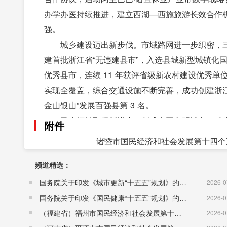
办学办医持续推进，建立西湖—西施旅游长效合作
强。
城乡建设迈出新步伐。市域路网进一步织密，
建首批浙江省“无违建县市”，入选县城新型城镇化
优秀县市，连续 11 年获评省级新农村建设优秀单
实现全覆盖，综合交通设施不断完善，成功创建浙江
金山银山”发展百强县第 3 名。
民生福祉取得新进步。创成全国文明城市，成为
附件
（市）和省教育基本现代化县（市）。建立与全面小
诸暨市国民经济和社会发展第十四个五
果，城乡居民基本养老和医疗保险提标扩面，市内
频道精选：
13 年超过城镇居民，城乡居民人均收入比缩小至 1.6
生态环境呈现新风貌。生态环境状况指数（ E
国务院关于印发《城市更新“十五五”规划》的通知（国发〔2026〕12号）
2026-0
成为全省首个全域通过小城镇环境综合整治考核验收的
国务院关于印发《国民健康“十五五”规划》的通知 （国发〔2026〕23号）
2026-0
上风景、面上胜景”的美丽乡村发展格局。
（福建省）福州市国民经济和社会发展第十五个五年规划纲要
2026-0
社会治理打开新局面。深入开展“枫桥式公安派