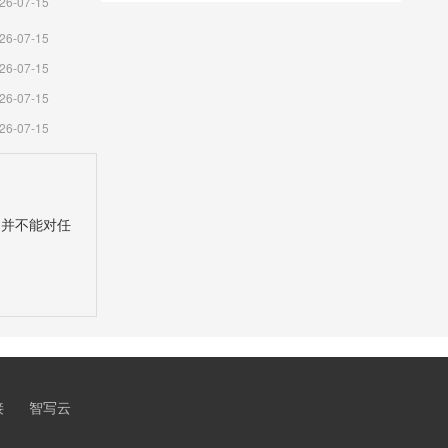
26-07-15
暨、法
26-07-15
26-07-15
”、全流
26-07-15
投标均
26-07-15
镇、珍珠
，传统产
，并不能对任
设、人才
治理、安
家和省
富裕的大
接
智写云
迈入高收