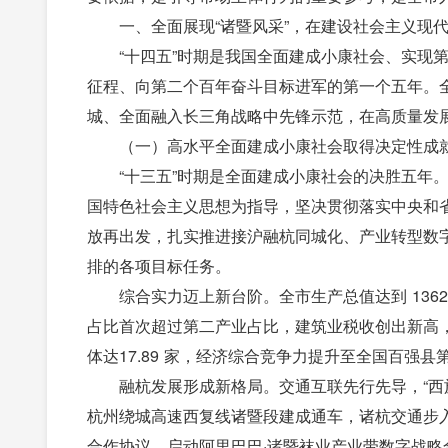
一、全面展现“诸暨风采”，在建设社会主义现
“十四五”时期是我国全面建成小康社会、实现
征程、向第二个百年奋斗目标进军的第一个五年。
城、全面融入长三角战略中先锋示范，在高质量发
（一）高水平全面建成小康社会取得决定性成
“十三五”时期是全面建成小康社会的决胜五年
国特色社会主义思想为指导，坚决贯彻落实中央和省
放再出发，扎实推进接沪融杭同城化、产业转型数字
排的各项目标任务。
综合实力迈上新台阶。全市生产总值达到 1362
占比首次超过第二产业占比，建筑业税收创出新高，
体达17.89 家，经济综合竞争力提升至全国百强县第 
融杭发展形成新格局。交通互联先行先导，“西
杭州绕城高速西复线诸暨段建成通车，诸杭交通步
合作协议，启动阿里巴巴·诸暨袜业产业带数字战略