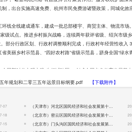
机制，出台实施高速免费、杭州市民免费游诸暨政策，同城化效
三环线全线建成通车，建成一批总部楼宇、商贸主体、物流市场
国家级试点。推进乡村振兴战略，连续两年获评省级、绍兴市级
位。部分行政区划、行政村调整顺利完成，行政村年经营性收入 3
省美丽乡村示范县、“四好农村路”省级示范县，跻身全国“绿水
全国新时代文明实践“先行试验区”。创成全国义务教育发展基
康社会相适应的医疗卫生健康服务体系，“新冠”疫情防控取得
年规划和二零三五年远景目标纲要.pdf
【下载附件】
医疗机构开通跨省异地就医直接结算。农村居民人均可支配收入
7 ∶ 1 ，全面小康指数提升至全国百强县第 10 位。
I ）连续多年为优，创成国家生态文明建设示范市、国家生态园
（天津市）河北区国民经济和社会发展第十五个五年规划纲要
7-07
20
县（市）。“五星达标、 3A 争创”成效彰显，形成了 “ 点上
（北京市）密云区国民经济和社会发展第十五个五年规划纲要
7-18
20
（北京市）门头沟区国民经济和社会发展第十五个五年规划纲要
7-15
20
出所”创建，全面推行信访代办制，建成市、镇、村三级社会矛