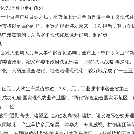
代化先行省中走在前列
第一个百年奋斗目标之后，乘势而上开启全面建设社会主义现代
全市将以更高的站位、更宽的视野谋划未来、主动担当，努力在
展中走在前列，为高水平现代化建设开好局、起好步。
就
。面对大变局大变革大事件的深刻影响，全市上下坚持以习近平
委省政府、绍兴市委市政府决策部署，坚持“八八战略”再深化
化、美丽建设全域化、社会治理现代化，较好地完成了“十三五
 亿元，人均生产总值超过 12.5 万元，工业强市排名全省第三
成功创建“国家现代农业产业园”、“两化”深度融合国家示范区，
11 位。
施号”通勤高铁、诸暨至北京始发高铁和诸杭、诸义城际公交开
入同城化。产业承杭多元拓展，与华为、海康威视、杭钢集团等
合作，“诸暨岛杭州港”有效发挥引才聚资作用。服务联杭扩面深