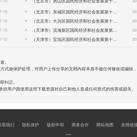
（北京市）房山区国民经济和社会发展第十五个五年规划纲要
7-15
20
主体完工，与浙江大学共建浙江新时代“枫桥经验”研究院，平安诸
（北京市）东城区国民经济和社会发展第十五个五年规划纲要
7-15
20
平安县市创建实现“十五连冠”。
（北京市）大兴区国民经济和社会发展第十五个五年规划纲要
7-15
20
束，全面完成新一轮机构改革。个人和企业全生命周期“一件事
（天津市）滨海新区国民经济和社会发展第十五个五年规划纲要
7-15
20
办、无证刷脸办、镇乡（街道）“无差别全科受理”、网上全流程招
（天津市）宝坻区国民经济和社会发展第十五个五年规划纲要
7-15
20
完成全国集体产权改革试点。开发区、高新区扩容提质，袜艺小
用途。
会发展中不平衡不充分问题仍然突出，主要表现在产业动能不够
表现方式做保护处理，对用户上传分享的文档内容本身不做任何修改或编辑
够，融入区域一体化大战略任重道远；创新活力不够，在平台建
立即纠正。
节的改革任务仍然艰巨，经济发展、生态环保、民生保障、社会
也不承担用户因使用这些下载资源对自己和他人造成任何形式的伤害或损失。
问题，我们必须胸怀“两个大局”，服务“两件大事”，深刻把握国
、数字化变革的大趋势、系统推进社会治理的大要求、实现共同
经济社会的持续健康发展。
联系我们
隐私保护
版权申明
商务合作
网站地图
友情链
：一是新时期，我国进入高质量发展的阶段，将由中等收入国家