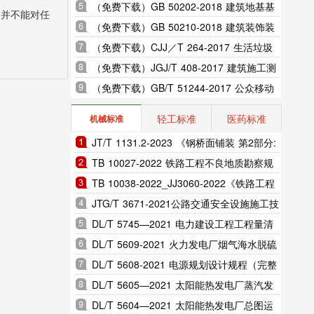
室内振动限值及其测量方法标准
（免费下载）GB 50202-2018 建筑地基基
，并不能对任
础工程施工质量验收标准
（免费下载）GB 50210-2018 建筑装饰装
修工程质量验收标准
（免费下载）CJJ／T 264-2017 生活垃圾
渗沥液膜生物反应处理系统技术规程
（免费下载）JGJ/T 408-2017 建筑施工测
量标准
（免费下载）GB/T 51244-2017 公众移动
通信隧道覆盖工程技术规范
轻工标准
医药标准
机械标准
JT/T 1131.2-2023 《钢桥面铺装 第2部分:
热拌环氧沥青》
TB 10027-2022 铁路工程不良地质勘察规
程
TB 10038-2022_JJ3060-2022《铁路工程
特殊岩土勘察规程》
JTG/T 3671-2021公路交通安全设施施工技
术规范
DL/T 5745—2021 电力建设工程工程量清
单计价规范（完整版）
DL/T 5609-2021 火力发电厂烟气海水脱硫
系统设计规程（完整版）
DL/T 5608-2021 电源规划设计规程（完整
版）
DL/T 5605—2021 太阳能热发电厂蒸汽发
生系统设计规范（完整版）
DL/T 5604—2021 太阳能热发电厂总图运