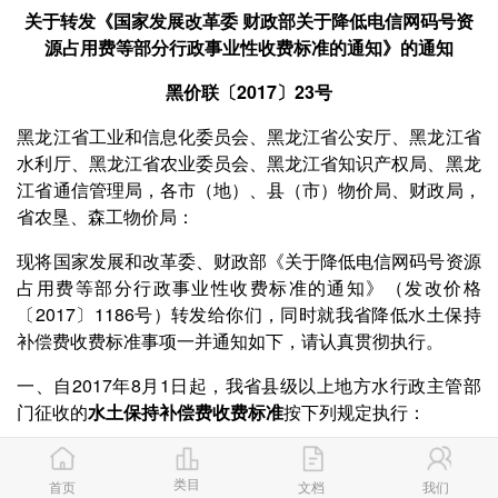
关于转发《国家发展改革委
财政部关于降低电信网码号资
源占用费等部分行政事业性收费标准的通知》的通知
黑价联〔
2017〕23号
黑龙江省工业和信息化委员会、黑龙江省公安厅、黑龙江省
水利厅、黑龙江省农业委员会、黑龙江省知识产权局、黑龙
江省通信管理局，各市（地）、县（市）物价局、财政局，
省农垦、森工物价局：
现将国家发展和改革委、财政部《关于降低电信网码号资源
占用费等部分行政事业性收费标准的通知》（发改价格
〔
2017〕1186号）转发给你们，同时就我省降低水土保持
补偿费收费标准事项一并通知如下，请认真贯彻执行。
一、自
2017年8月1日起，我省县级以上地方水行政主管部
门征收的
水土保持补偿费收费标准
按下列规定执行：
（一）对开办一般性生产建设项目的，按照征占用土地面积
每平方米
1.20元（不足1平方米的按1平方米计，下同）一次
类目
首页
文档
我们