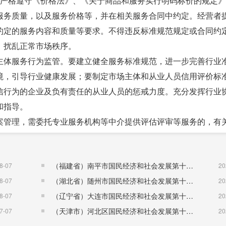
应严格遵守《价格法》、《关于商品和服务实行明码标价的规定
服务质量，以及服务价格等，并在相关服务合同中约定。经营者
约定的服务内容和质量等要求。不得违反标准规范规定或合同约
，扰乱正常市场秩序。
主体服务行为监管。要建立健全服务标准规范，进一步完善行业
境，引导行业健康发展；要制定市场主体和从业人员信用评价标
信行为的企业及负有责任的从业人员的惩戒力度。充分发挥行业
和指导。
案管理，需委托专业服务机构等中介提供评估评审等服务的，有
机关承担，评估评审机构不得向项目单位收取费用。
价格行为监管，依法查处各种截留定价权，利用行政权力指定服
（福建省）南平市国民经济和社会发展第十五个五年规划纲要
的市场秩序，保障市场主体合法权益。
8-07
20
（湖北省）随州市国民经济和社会发展第十五个五年规划纲要
知不符的有关规定，同时废止。
8-07
20
（辽宁省）大连市国民经济和社会发展第十五个五年规划纲要
8-07
国家发
20
（天津市）河北区国民经济和社会发展第十五个五年规划纲要
7-07
2015
20