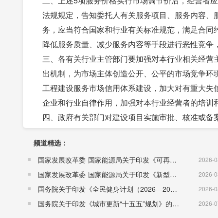
二、上述5项服务价格实行市场调节价后，经营者
法规规定，告知委托人有关服务项目、服务内容、
务，应当符合国家和行业有关标准规范，满足合同
降低服务质量、减少服务内容等手段进行恶性竞争
三、各有关行业主管部门要加强对本行业相关经营
出机制，为市场主体创造公开、公平的市场竞争环
工程建设服务市场信用体系建设，加大对有重大失
企业和行业自律作用，加强对本行业经营者的培训
四、政府有关部门对建设项目实施审批、核准或备
审费用等由委托评估评审的项目审批、核准或备案
频道精选：
五、各级价格主管部门要加强对建设项目服务市场
国家发展改革委 国家能源局关于印发《可再生能源发展“十五五”规划》的通知 （发改能源〔2026〕1067号）
成本，以及串通涨价、价格欺诈等行为，维护正常
2026-0
国家发展改革委 国家能源局关于印发《新型电力系统建设“十五五”规划》的通知​ （发改能源〔2026〕942号）
六、本通知自2015年3月1日起执行。此前与本通
2026-0
国务院关于印发《全民健身计划（2026—2030年）》的通知 （国发〔2026〕26号）
2026-0
国务院关于印发《城市更新“十五五”规划》的通知（国发〔2026〕12号）
2026-0