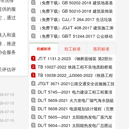
》等法律
室内振动限值及其测量方法标准
（免费下载）GB 50202-2018 建筑地基基
提供的服
础工程施工质量验收标准
（免费下载）GB 50210-2018 建筑装饰装
定，通过
修工程质量验收标准
（免费下载）CJJ／T 264-2017 生活垃圾
渗沥液膜生物反应处理系统技术规程
（免费下载）JGJ/T 408-2017 建筑施工测
准入和退
量标准
（免费下载）GB/T 51244-2017 公众移动
准，推进
通信隧道覆盖工程技术规范
轻工标准
医药标准
机械标准
协会服务
JT/T 1131.2-2023 《钢桥面铺装 第2部分:
热拌环氧沥青》
TB 10027-2022 铁路工程不良地质勘察规
关评估评
程
TB 10038-2022_JJ3060-2022《铁路工程
特殊岩土勘察规程》
JTG/T 3671-2021公路交通安全设施施工技
务、转嫁
术规范
DL/T 5745—2021 电力建设工程工程量清
26-07-15
单计价规范（完整版）
DL/T 5609-2021 火力发电厂烟气海水脱硫
26-07-15
系统设计规程（完整版）
DL/T 5608-2021 电源规划设计规程（完整
展改革委
26-07-15
版）
DL/T 5605—2021 太阳能热发电厂蒸汽发
年2月11日
26-07-15
生系统设计规范（完整版）
DL/T 5604—2021 太阳能热发电厂总图运