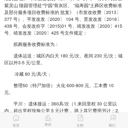
紫灵山 陵园管理处“宁园”骨灰区、 “福寿园”土葬区收费标准
及部分服务项目收费标准的 批复》（市发改收费〔2013〕
377 号）、平发改发〔2020〕 104 号、景发改发〔2016〕
438 号、会发改价字〔2015)01 号、靖发改发〔2020〕415
号、靖发改发〔2020〕425 号文件规定：
殡葬服务收费标准为：
遗体运送：城区内白天 180 元/次、夜间 230 元/次；城
区以外3-5 元/公里。
冷藏 80 元/具/天；
整理50（特尸加倍） 火化 600-800 元、工本费 10
元。
平川： 遗体接运：360具/次（1.来回里程 30 公里以
内，超出里程按每公里 5 元计费， 路上其它费用另计；2.
含抬尸、遗体消毒、车辆消毒）； 特尸加收200 元。 节 日
加收200元。）
类目
首页
文档
我们