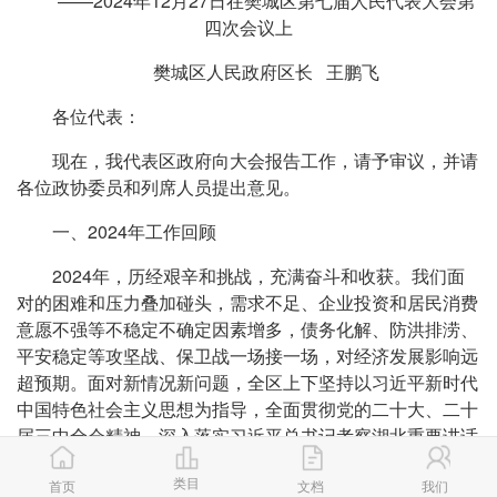
——2024年12月27日在樊城区第七届人民代表大会第
四次会议上
樊城区人民政府区长 王鹏飞
各位代表：
现在，我代表区政府向大会报告工作，请予审议，并请
各位政协委员和列席人员提出意见。
一、2024年工作回顾
2024年，历经艰辛和挑战，充满奋斗和收获。我们面
对的困难和压力叠加碰头，需求不足、企业投资和居民消费
意愿不强等不稳定不确定因素增多，债务化解、防洪排涝、
平安稳定等攻坚战、保卫战一场接一场，对经济发展影响远
超预期。面对新情况新问题，全区上下坚持以习近平新时代
中国特色社会主义思想为指导，全面贯彻党的二十大、二十
届三中全会精神，深入落实习近平总书记考察湖北重要讲话
要求，积极克服发展之难，主动应对形势之变，坚持一手抓
类目
首页
文档
我们
经济增长、一手抓风险防范化解，在重重考验中办成了一批