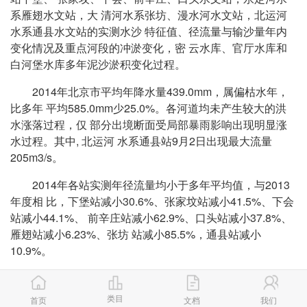
系雁翅水文站，大 清河水系张坊、漫水河水文站，北运河
水系通县水文站的实测水沙 特征值、径流量与输沙量年内
变化情况及重点河段的冲淤变化，密 云水库、官厅水库和
白河堡水库多年泥沙淤积变化过程。
2014年北京市平均年降水量439.0mm，属偏枯水年，
比多年 平均585.0mm少25.0%。各河道均未产生较大的洪
水涨落过程，仅 部分出境断面受局部暴雨影响出现明显涨
水过程。其中, 北运河 水系通县站9月2日出现最大流量
205m3/s。
2014年各站实测年径流量均小于多年平均值，与2013
年度相 比，下堡站减小30.6%、张家坟站减小41.5%、下会
站减小44.1%、 前辛庄站减小62.9%、口头站减小37.8%、
雁翅站减小6.23%、张坊 站减小85.5%，通县站减小
10.9%。
2014年各河道站实测年输沙量均小于多年平均值，属
少沙 年，输沙量接近于零。 2014年各水库上游来沙量较
类目
首页
文档
我们