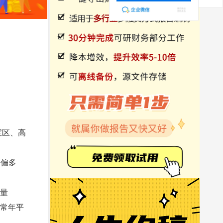
宝区、高
均偏多
源量
较常年平