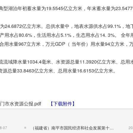
典型湖泊年初蓄水量为19.5545亿立方米，年末蓄水量为23.547
为24.6872亿立方米。总供水量中，地表水源供水占99.1%，地
用水占80.6%，生活用水占5.1%，生态用水占14. 3%。
全年
均综合用水量967立方米，万元GDP（ 当年价）用水量94立方米，
流域降水量1034.4毫米、水资源总量11.3920亿立方米、总用
资源总量33.8463亿立方米、总用水量16.6153亿立方米。
荆门市水资源公报.pdf
【下载附件】
（福建省）南平市国民经济和社会发展第十五个五年规划纲要
8-07
20