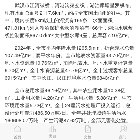
武汉市江河纵横，河港沟渠交织，湖泊库塘星罗棋布。
现有水面总面积2117.6k
m²
，约占全市国土面积的1/4。其
中，境内长度5km以上的河流有165条，水面面积
471.31km²;列入湖泊保护名录的湖泊有166个，湖泊水域蓝
线控制面积867.07k
m²
;大中型水库9座，总库容7.10亿m³。
2024年，全市平均年降水量1265.5mm，折合降水总量
107.49亿
m³
，属平水年份。全市地表水资源量43.70亿
m³
，
地下水资源量10.76亿
m³
，扣除地表水、地下水重复计算量
6.70亿
m³
，全市水资源总量47.76亿
m³
。全市过境客水总量
6915亿
m³
，其中长江、汉江过境客水总量6843亿
m³
。
全市总用水量46.16亿
m³
，其中农业用水量10.28亿
m³
，工业用水量
14.28亿
m³
，生活用水量15.88亿
m³
，生态
环境用水量5.72亿
m³
。全市24座污水处理厂投入运行，总
设计处理能力486.50万吨/日。全年共处理城镇生活污水
160608.07万吨，产生污泥87.62万吨，全部无害化处置。
长江、汉江、举水、倒水、滠水、金水、沙河、府澴河
类目
首页
文档
我们