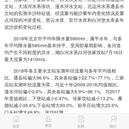
文站，大清河水系张坊、漫水河水文站，北运河水系通县水
文站的实测水沙特征值、径流量与输沙量年内变化情况及重
点河段的冲淤变化，密云水库、官厅水库和白河堡水库多年
泥沙淤积变化过程。
2018年北京市平均年降水量590mm，属平水年，与多
年平均降水量585mm基本持平。受局部暴雨影响，各河道
均产生不同程度的洪水，潮白河水系白河张家坟站7月16日
最大流量为1410m/s。
2018年各主要水文站实测年径流量与多年平均值相
比。通县站偏大96.6%，其余各站偏小22.7%~77.1%，三家
店站实测年径流量为零。与近十年(2009-2018)均值相比。
漫水河站偏小2.6%，其余各站偏大6.9%~96.1%。与2017
年度值相比，下堡站减小0.47%、张家坟站减小13.2%、雁
翅站减小36.6%;下会站增大93.0%、前辛庄站增大23.5%、
口头站增大49.8%、张坊站增
大158%，漫水河站增大730%、通县站增大8.6%。
类目
首页
文档
我们