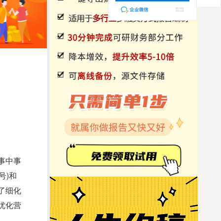
事中事
号)和
了细化
优化营