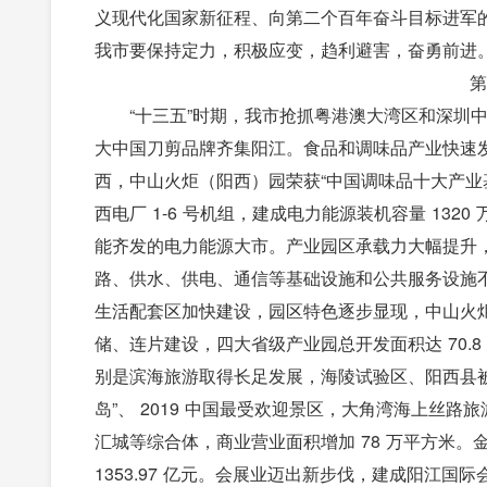
义现代化国家新征程、向第二个百年奋斗目标进军
我市要保持定力，积极应变，趋利避害，奋勇前进
第
“十三五”时期，我市抢抓粤港澳大湾区和深圳
大中国刀剪品牌齐集阳江。食品和调味品产业快速发
西，中山火炬（阳西）园荣获“中国调味品十大产业基
西电厂 1-6 号机组，建成电力能源装机容量 1320 
能齐发的电力能源大市。产业园区承载力大幅提升， 
路、供水、供电、通信等基础设施和公共服务设施不
生活配套区加快建设，园区特色逐步显现，中山火
储、连片建设，四大省级产业园总开发面积达 70.8
别是滨海旅游取得长足发展，海陵试验区、阳西县
岛”、 2019 中国最受欢迎景区，大角湾海上丝路
汇城等综合体，商业营业面积增加 78 万平方米。金
1353.97 亿元。会展业迈出新步伐，建成阳江