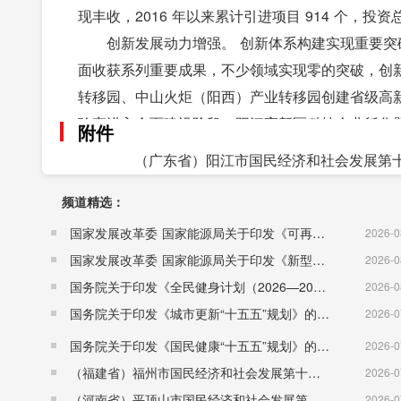
现丰收，2016 年以来累计引进项目 914 个，投资总额
创新发展动力增强。 创新体系构建实现重要
面收获系列重要成果，不少领域实现零的突破，创
转移园、中山火炬（阳西）产业转移园创建省级高
验室进入全面建设阶段，阳江高新区科技企业孵化
附件
建设。高新技术企业达 105 家，比 2015 年增加 
（广东省）阳江市国民经济和社会发展第十
究中心， 1 个省级、 14 个市级企业重点实验室， 
频道精选：
评为国家知识产权试点城市。每万人口发明专利拥有量从 201
重点改革不断深化。 供给侧结构性改革“去降
国家发展改革委 国家能源局关于印发《可再生能源发展“十五五”规划》的通知 （发改能源〔2026〕1067号）
2026-0
去库存周期保持合理水平，地方金融机构总体杠杆
国家发展改革委 国家能源局关于印发《新型电力系统建设“十五五”规划》的通知​ （发改能源〔2026〕942号）
2026-0
网、环保设施、教育医疗等领域补短板有新进展。重
国务院关于印发《全民健身计划（2026—2030年）》的通知 （国发〔2026〕26号）
2026-0
聚焦短板指标加快营商环境综合改革。投资管理体
国务院关于印发《城市更新“十五五”规划》的通知（国发〔2026〕12号）
2026-0
设项目全流程审批时间大幅压缩。推进“一门式一网
国务院关于印发《国民健康“十五五”规划》的通知 （国发〔2026〕23号）
2026-0
在全省率先实现开办企业半天内办结。“数字政府”
（福建省）福州市国民经济和社会发展第十五个五年规划纲要
2026-0
办”，粤政易阳江平台在广东省率先实现政府公务
（河南省）平顶山市国民经济和社会发展第十五个五年规划纲要
2026-0