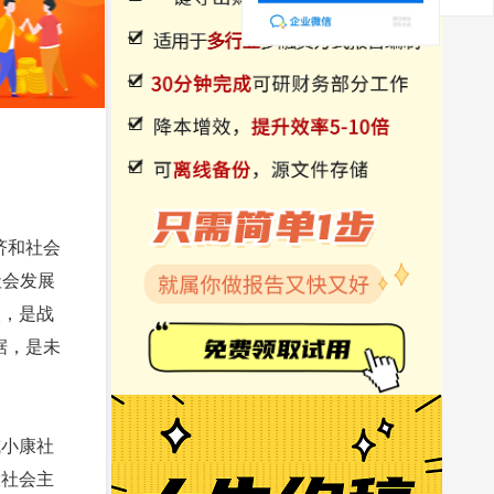
济和社会
社会发展
望，是战
据，是未
成小康社
设社会主