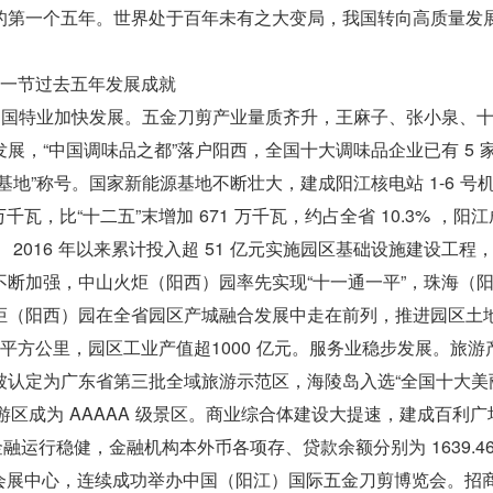
的第一个五年。世界处于百年未有之大变局，我国转向高质量发
。
一节过去五年发展成就
中国特业加快发展。五金刀剪产业量质齐升，王麻子、张小泉、
展，“中国调味品之都”落户阳西，全国十大调味品企业已有 5 
地”称号。国家新能源基地不断壮大，建成阳江核电站 1-6 号
万千瓦，比“十二五”末增加 671 万千瓦，约占全省 10.3% ，阳
2016 年以来累计投入超 51 亿元实施园区基础设施建设工程
断加强，中山火炬（阳西）园率先实现“十一通一平”，珠海（
炬（阳西）园在全省园区产城融合发展中走在前列，推进园区土
 平方公里，园区工业产值超1000 亿元。服务业稳步发展。旅游
被认定为广东省第三批全域旅游示范区，海陵岛入选“全国十大美
旅游区成为 AAAAA 级景区。商业综合体建设大提速，建成百利
融运行稳健，金融机构本外币各项存、贷款余额分别为 1639.46
国际会展中心，连续成功举办中国（阳江）国际五金刀剪博览会。招