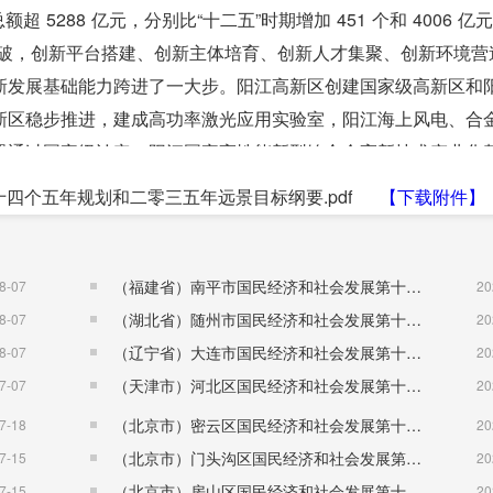
超 5288 亿元，分别比“十二五”时期增加 451 个和 4006 亿
突破，创新平台搭建、创新主体培育、创新人才集聚、创新环境营
新发展基础能力跨进了一大步。阳江高新区创建国家级高新区和
新区稳步推进，建成高功率激光应用实验室，阳江海上风电、合
器通过国家级认定，阳江国家高性能新型镍合金高新技术产业化
86 家。全市拥有 2 个院士工作站， 38 家省级、 185 家市级工
四个五年规划和二零三五年远景目标纲要.pdf
【下载附件】
3 个省级、 5 个市级科技孵化器， 1 家国家级、 4 个省级众创
5 年的 0.27 件增至 2020 年的 1.23 件，年均增长 35.
补”成效显著。经省国资委核定的市属国有特困企业全部出清，全
（福建省）南平市国民经济和社会发展第十五个五年规划纲要
8-07
20
率符合银监会监管要求，全面落实减税降费，企业总体成本减轻
（湖北省）随州市国民经济和社会发展第十五个五年规划纲要
8-07
20
点领域改革取得重要成效。党政机构改革完成。深化“放管服”改革
（辽宁省）大连市国民经济和社会发展第十五个五年规划纲要
8-07
20
制改革逐步深化，探索企业投资项目告知承诺制和容缺受理改革
（天津市）河北区国民经济和社会发展第十五个五年规划纲要
7-07
20
式”政府服务模式改革。在粤东西北地区率先开展“证照分离”改革
（北京市）密云区国民经济和社会发展第十五个五年规划纲要
7-18
20
建设加快推进，开通粤省事、粤商通阳江平台，民生服务实现“指
（北京市）门头沟区国民经济和社会发展第十五个五年规划纲要
7-15
20
人员覆盖。社会信用体系建设有序推进，市信用中心成立，实现信
（北京市）房山区国民经济和社会发展第十五个五年规划纲要
7-15
20