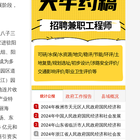
展阶段，
十八子三
家进驻阳
机组、阳
江成为多
，园区道
阳江）园
地连片收
政府工作报告
县域概况
统计公报
产业特
2024年株洲市天元区人民政府国民经济和
丽海
社会发展统计公报（2025年更新）
2024年中国人民政府国民经济和社会发展
广场、东
统计公报（2025年更新）
2024年山东省临沂市人民政府国民经济和
 亿元和
社会发展统计公报（2025年更新）
2024年浙江省人民政府国民经济和社会发
商引资实