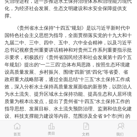
失治理进程，进一步推进水土保持治理体系和治理能力现代
化，为经济社会发展、生态文明建设和水安全保障提供支
撑。
《贵州省水土保持"十四五”规划》是以习近平新时代中
国特色社会主义思想为指导，全面贯彻落实党的十九大和十
九届二中、三中、四中、五中、六中全会精神，以及习近平
总书记视察贵州重要讲话精
神和对贵州工作系列重要指示批
示要求，积极践行《贵州省国民经济和社会发展第十四个五
年规划》提出的“一二三四”总体布局思路，按照生态环境建
设高质量发展、乡村振兴、围绕“四新”抓“四化”等省委、省
政府重大战略部署，通过全面总结“十三五”水土保持工作成
效，深入分析水土保持高质量发展面临的新形势，以防治人
为水土流失、提升区域水土保持功能、提高生态和人居环境
质量为根本出发点，提出了贵州省“十四五”水土保持工作的
指导思想、发展目标、水土流失预防治理、监测和信息化建
设、科技支撑能力建设等内容。范围涉及全省 9个市(州) 的
88 个县(市、区、特区) ，基准年为2020 年，规划时段为
2021 年至 2025 年。主要预期目标为新增水土流失预防面
类目
首页
文档
我们